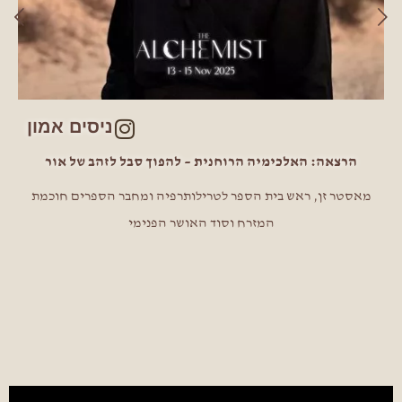
ניסים אמון
הרצאה: האלכימיה הרוחנית – להפוך סבל לזהב של אור
מאסטר זן, ראש בית הספר לטרילותרפיה ומחבר הספרים חוכמת
המזרח וסוד האושר הפנימי