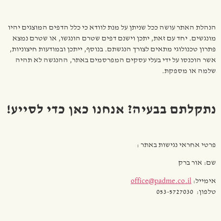
הנהלת האתר עושה ככל שניתן על מנת לוודא כי כלל הדפים המוצגים יהיו
מונגשים. יחד עם זאת, יתכן וישנם דפים שטרם הונגשו, או שטרם נמצא
פתרון טכנולוגי מתאים לצורך הנגשתם. בנוסף, ייתכן ובמודעות חיצוניות,
אשר הוכנסו על ידי בעלי עסקים המפרסמים באתר, ההנגשה לא תהיה
שלמה או מספקת.
נתקלתם בבעיה? אנחנו כאן כדי לסייע!
פרטי אחראי נגישות באתר :
שם: אור ברק
אימייל:
office@padme.co.il
טלפון: 053-5727030