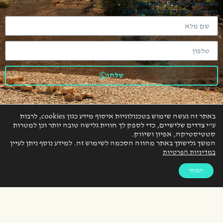
מוזמנים להצטרף לקבוצת
ווטסאפ שקטה לטובת עדכונים
שלחו
באתר זה נעשה שימוש בטכנולוגיות איסוף מידע כגון cookies, לרבות
ע"י צדדים שלישיים, כדי לספק לך חווית גלישה טובה יותר וכן למטרות
סטטיסטיקה, אפיון ושיווק.
המשך גלישתך באתר מהווה הסכמה לשימוש זה. למידע נוסף ניתן לעיין
אודות
ריטריטים
אירוע קונספט
גלרייה
ממליצים
במדיניות הפרטיות
הצהרת נגישות
מדיניות פרטיות
תקנון אתר
צרו קשר
הבנתי
© 2026 כל הזכויות שמורות אל אור ברק ו\או פאדמה