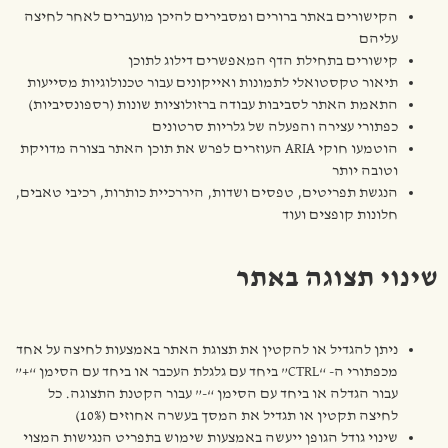
הקישורים באתר ברורים ומסבירים להיכן מועברים לאחר לחיצה
עליהם
קישורים בתחילת הדף המאפשרים דילוג לתוכן
תיאור טקסטואלי לתמונות ואייקונים עבור טכנולוגיות מסייעות
התאמת האתר לסביבות עבודה ברזולוציות שונות (רספונסיביות)
כפתורי עצירה והפעלה של גלריות סרטונים
הוטמעו חוקי ARIA העוזרים לפרש את תוכן האתר בצורה מדויקת
וטובה יותר
הנגשת תפריטים, טפסים ושדות, היררכיית כותרות, רכיבי טאבים,
חלונות קופצים ועוד
שינוי תצוגה באתר
ניתן להגדיל או להקטין את תצוגת האתר באמצעות לחיצה על אחד
מכפתורי ה- “CTRL” ביחד עם גלגלת העכבר או ביחד עם הסימן “+”
עבור הגדלה או ביחד עם הסימן “-” עבור הקטנת התצוגה. כל
לחיצה תקטין או תגדיל את המסך בעשרה אחוזים (10%)
שינוי גודל הגופן ייעשה באמצעות שימוש בתפריט הנגישות המצוי